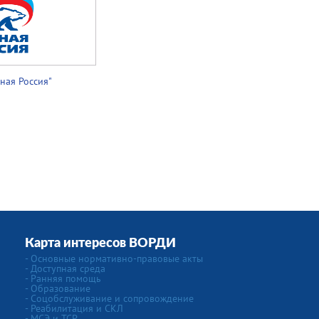
ная Россия
"
Карта интересов ВОРДИ
- Основные нормативно-правовые акты
- Доступная среда
- Ранняя помощь
- Образование
- Соцобслуживание и сопровождение
- Реабилитация и СКЛ
- МСЭ и ТСР