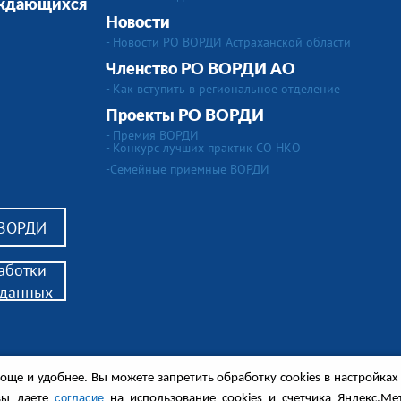
уждающихся
Новости
- Новости РО ВОРДИ Астраханской области
Членство РО ВОРДИ АО
- Как вступить в региональное отделение
Проекты РО ВОРДИ
- Премия ВОРДИ
- Конкурс лучших практик СО НКО
-Семейные приемные ВОРДИ
 ВОРДИ
аботки
 данных
още и удобнее. Вы можете запретить обработку сookies в настройках
алидов,
согласие
вы даете
на использование cookies и счетчика Яндекс.Ме