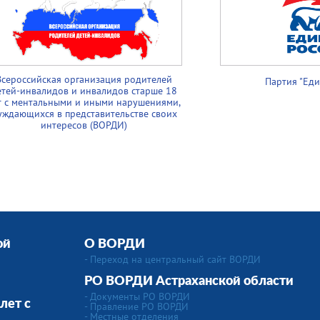
Всероссийская организация родителей
Партия "Еди
етей-инвалидов и инвалидов старше 18
т с ментальными и иными нарушениями,
уждающихся в представительстве своих
интересов (ВОРДИ)
ой
О ВОРДИ
- Переход на центральный сайт ВОРДИ
РО ВОРДИ Астраханской области
- Документы РО ВОРДИ
лет с
- Правление РО ВОРДИ
- Местные отделения