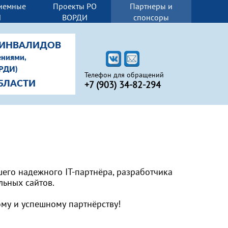
иемные
Проекты РО
Партнеры и
И
ВОРДИ
спонсоры
-ИНВАЛИДОВ
ениями,
ОРДИ)
Телефон для обращений
+7 (903) 34-82-294
БЛАСТИ
шего надежного IT-партнёра, разработчика
льных сайтов.
у и успешному партнёрству!